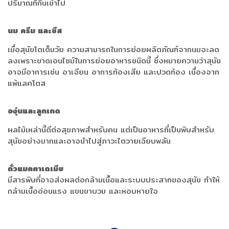
ปริมาณที่กินเข้าไป
นม ครีม และชีส
เมื่อสุนัขโตเต็มวัย ความสามารถในการย่อยผลิตภัณฑ์จากนมจะลด
ลงเพราะขาดเอนไซม์ในการย่อยอาหารชนิดนี้ ซึ่งหมายความว่าสุนัข
อาจมีอาการเช่น อาเจียน อาการท้องเสีย และปวดท้อง เนื่องจาก
แพ้แลคโตส
องุ่นและลูกเกด
ผลไม้เหล่านี้ดีต่อสุขภาพสำหรับคน แต่เป็นอาหารที่เป็นพิษสำหรับ
สุนัขอย่างมากและอาจนำไปสู่ภาวะไตวายเฉียบพลัน
ถั่วแมคคาเดเมีย
มีสารพิษที่อาจส่งผลต่อกล้ามเนื้อและระบบประสาทของสุนัข ทำให้
กล้ามเนื้ออ่อนแรง แขนขาบวม และหอบหายใจ