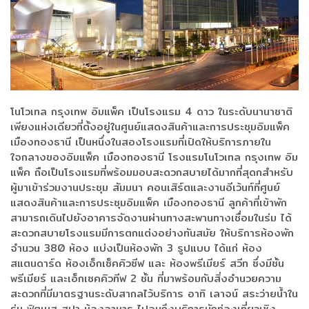
โนโวเทล กรุงเทพ อิมแพ็ค เป็นโรงแรม 4 ดาว ในระดับนานาชาติ
เพียงแห่งเดียวที่ตั้งอยู่ในศูนย์แสดงสินค้าและการประชุมอิมแพ็ค
เมืองทองธานี เป็นหนึ่งในสองโรงแรมที่เปิดให้บริการภายใน
ใจกลางของอิมแพ็ค เมืองทองธานี โรงแรมโนโวเทล กรุงเทพ อิม
แพ็ค ถือเป็นโรงแรมที่พร้อมมอบสะดวกสบายได้มากที่สุดกสำหรับ
ผู้มาเข้าร่วมงานประชุม สัมมนา คอนเสิร์ตและงานอีเว้นท์ที่ศูนย์
แสดงสินค้าและการประชุมอิมแพ็ค เมืองทองธานี ลูกค้าที่เข้าพัก
สามารถเดินไปยังอาคารจัดงานผ่านทางสะพานทางเชื่อมในร่ม ได้
สะดวกสบายโรงแรมมีการตกแต่งอย่างทันสมัย ให้บริการห้องพัก
จำนวน 380 ห้อง แบ่งเป็นห้องพัก 3 รูปแบบ ได้แก่ ห้อง
สแตนดาร์ด ห้องเอ็กเซ็คคิวซีฟ และ ห้องพรีเมียร์ สวีท ซึ่งมีชั้น
พรีเมียร์ และเอ็กเซคคิวทีฟ 2 ชั้น ที่มาพร้อมกับสิ่งอำนวยความ
สะดวกที่มีมาตรฐานระดับสากลไว้บริการ อาทิ เลาจน์ สระว่ายน้ำใน
ร่ม ฟิตเนส สปา ห้องอาหาร ไปจนถึงบริการนักท่องเที่ยวเชิง