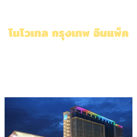
โนโวเทล กรุงเทพ อิมแพ็ค
Home
»
โนโวเทล กรุงเทพ อิมแพ็ค