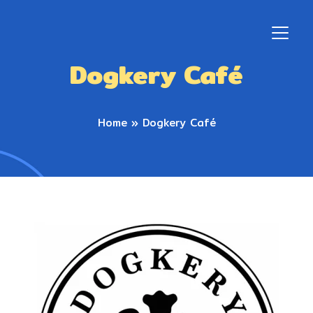
Dogkery Café
Home
»
Dogkery Café