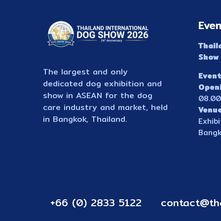
Even
Thail
Show
The largest and only
Event
dedicated dog exhibition and
Open
show in ASEAN for the dog
08.00
care industry and market, held
Venu
in Bangkok, Thailand.
Exhib
Bangk
+66 (0) 2833 5122
contact@th