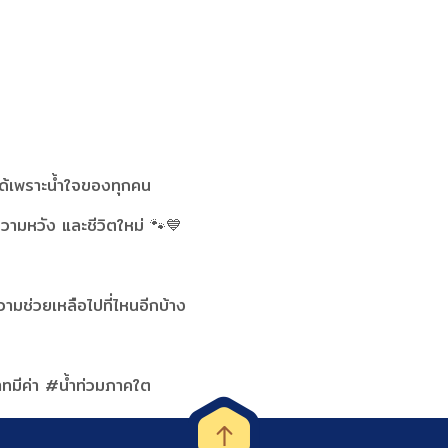
นได้เพราะน้ำใจของทุกคน
วามหวัง และชีวิตใหม่ 🐾💙
วามช่วยเหลือไปที่ไหนอีกบ้าง
าทมีค่า #น้ำท่วมภาคใต