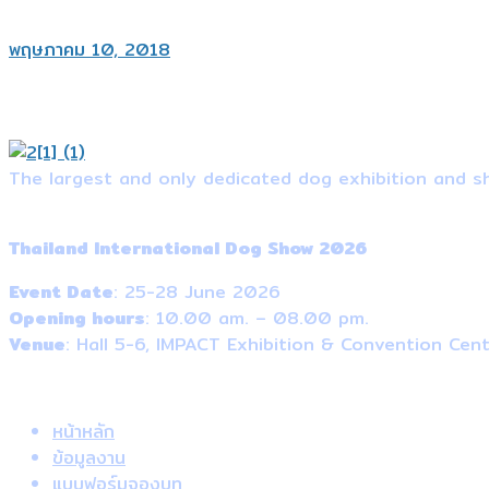
พฤษภาคม 10, 2018
The largest and only dedicated dog exhibition and sh
Event Information
Thailand International Dog Show 2026
Event Date
: 25-28 June 2026
Opening hours
: 10.00 am. – 08.00 pm.
Venue
: Hall 5-6, IMPACT Exhibition & Convention Cen
Useful Links
หน้าหลัก
ข้อมูลงาน
แบบฟอร์มจองบูท