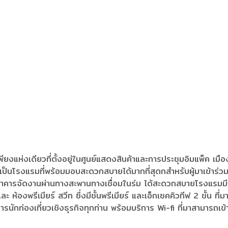
ยงแห่งเดียวที่ตั้งอยู่ในศูนย์แสดงสินค้าและการประชุมอิมแพ็ค เม
็นโรงแรมที่พร้อมมอบสะดวกสบายได้มากที่สุดกสำหรับผู้มาเข้าร่วมง
ยังอาคารจัดงานผ่านทางสะพานทางเชื่อมในร่ม ได้สะดวกสบายโรงแรม
ะ ห้องพรีเมียร์ สวีท ซึ่งมีชั้นพรีเมียร์ และเอ็กเซคคิวทีฟ 2 ชั้น
นักท่องเที่ยวเชิงธุรกิจทุกท่าน พร้อมบริการ Wi-fi ที่มาสามารถเข้