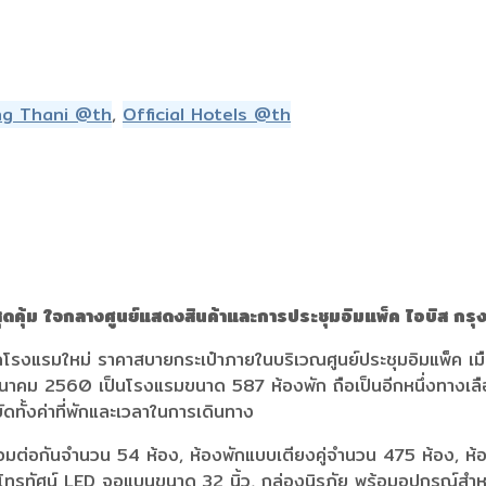
ng Thani @th
,
Official Hotels @th
ดคุ้ม ใจกลางศูนย์แสดงสินค้าและการประชุมอิมแพ็ค ไอบิส กรุ
ิดโรงแรมใหม่ ราคาสบายกระเป๋าภายในบริเวณศูนย์ประชุมอิมแพ็ค เ
นมีนาคม 2560 เป็นโรงแรมขนาด 587 ห้องพัก ถือเป็นอีกหนึ่งทางเล
ดทั้งค่าที่พักและเวลาในการเดินทาง
ชื่อมต่อกันจำนวน 54 ห้อง, ห้องพักแบบเตียงคู่จำนวน 475 ห้อง, 
ทรทัศน์ LED จอแบนขนาด 32 นิ้ว, กล่องนิรภัย พร้อมอุปกรณ์สำหรับ