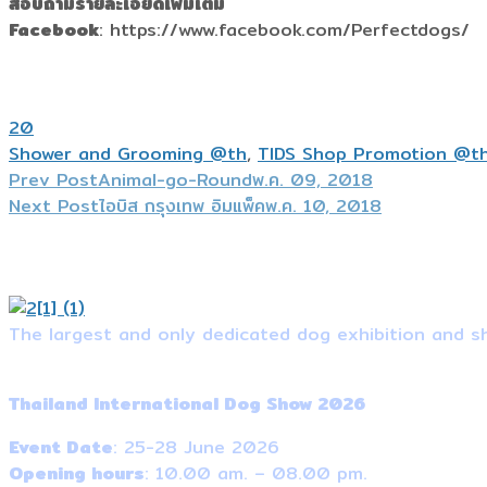
สอบถามรายละเอียดเพิ่มเติม
Facebook
: https://www.facebook.com/Perfectdogs/
20
Shower and Grooming @th
,
TIDS Shop Promotion @t
Prev Post
Animal-go-Round
พ.ค. 09, 2018
Next Post
ไอบิส กรุงเทพ อิมแพ็ค
พ.ค. 10, 2018
The largest and only dedicated dog exhibition and sh
Event Information
Thailand International Dog Show 2026
Event Date
: 25-28 June 2026
Opening hours
: 10.00 am. – 08.00 pm.