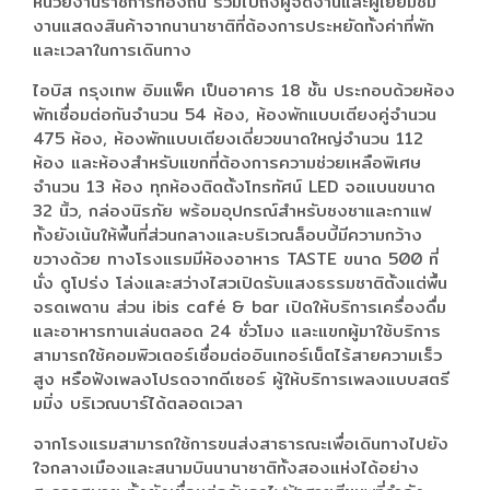
หน่วยงานราชการท้องถิ่น รวมไปถึงผู้จัดงานและผู้เยี่ยมชม
งานแสดงสินค้าจากนานาชาติที่ต้องการประหยัดทั้งค่าที่พัก
และเวลาในการเดินทาง
ไอบิส กรุงเทพ อิมแพ็ค เป็นอาคาร 18 ชั้น ประกอบด้วยห้อง
พักเชื่อมต่อกันจำนวน 54 ห้อง, ห้องพักแบบเตียงคู่จำนวน
475 ห้อง, ห้องพักแบบเตียงเดี่ยวขนาดใหญ่จำนวน 112
ห้อง และห้องสำหรับแขกที่ต้องการความช่วยเหลือพิเศษ
จำนวน 13 ห้อง ทุกห้องติดตั้งโทรทัศน์ LED จอแบนขนาด
32 นิ้ว, กล่องนิรภัย พร้อมอุปกรณ์สำหรับชงชาและกาแฟ
ทั้งยังเน้นให้พื้นที่ส่วนกลางและบริเวณล็อบบี้มีความกว้าง
ขวางด้วย ทางโรงแรมมีห้องอาหาร TASTE ขนาด 500 ที่
นั่ง ดูโปร่ง โล่งและสว่างไสวเปิดรับแสงธรรมชาติตั้งแต่พื้น
จรดเพดาน ส่วน ibis café & bar เปิดให้บริการเครื่องดื่ม
และอาหารทานเล่นตลอด 24 ชั่วโมง และแขกผู้มาใช้บริการ
สามารถใช้คอมพิวเตอร์เชื่อมต่ออินเทอร์เน็ตไร้สายความเร็ว
สูง หรือฟังเพลงโปรดจากดีเซอร์ ผู้ให้บริการเพลงแบบสตรี
มมิ่ง บริเวณบาร์ได้ตลอดเวลา
จากโรงแรมสามารถใช้การขนส่งสาธารณะเพื่อเดินทางไปยัง
ใจกลางเมืองและสนามบินนานาชาติทั้งสองแห่งได้อย่าง