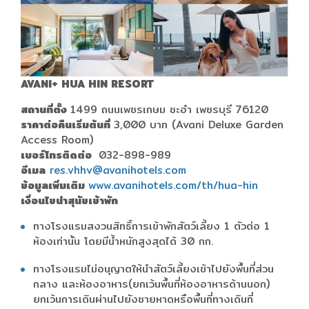
AVANI+ HUA HIN RESORT
สถานที่ตั้ง
1499 ถนนเพชรเกษม ชะอำ เพชรบุรี 76120
ราคาต่อคืนเริ่มต้นที่
3,000 บาท (Avani Deluxe Garden
Access Room)
เบอร์โทรติดต่อ
032-898-989
อีเมล
res.vhhv@avanihotels.com
ข้อมูลเพิ่มเติม
www.avanihotels.com/th/hua-hin
เงื่อนไขนำสุนัขเข้าพัก
ทางโรงแรมสงวนสิทธิ์การเข้าพักสัตว์เลี้ยง 1 ตัวต่อ 1
ห้องเท่านั้น โดยมีน้ำหนักสูงสุดได้ 30 กก.
ทางโรงแรมไม่อนุญาตให้นำสัตว์เลี้ยงเข้าไปยังพื้นที่ส่วน
กลาง และห้องอาหาร(ยกเว้นพื้นที่ห้องอาหารด้านนอก)
ยกเว้นการเดินผ่านไปยังชายหาดหรือพื้นที่ทางเดินที่