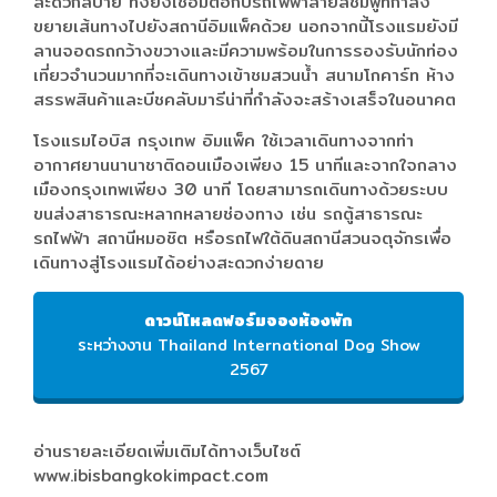
สะดวกสบาย ทั้งยังเชื่อมต่อกับรถไฟฟ้าสายสีชมพูที่กำลัง
ขยายเส้นทางไปยังสถานีอิมแพ็คด้วย นอกจากนี้โรงแรมยังมี
ลานจอดรถกว้างขวางและมีความพร้อมในการรองรับนักท่อง
เที่ยวจำนวนมากที่จะเดินทางเข้าชมสวนน้ำ สนามโกคาร์ท ห้าง
สรรพสินค้าและบีชคลับมารีน่าที่กำลังจะสร้างเสร็จในอนาคต
โรงแรมไอบิส กรุงเทพ อิมแพ็ค ใช้เวลาเดินทางจากท่า
อากาศยานนานาชาติดอนเมืองเพียง 15 นาทีและจากใจกลาง
เมืองกรุงเทพเพียง 30 นาที โดยสามารถเดินทางด้วยระบบ
ขนส่งสาธารณะหลากหลายช่องทาง เช่น รถตู้สาธารณะ
รถไฟฟ้า สถานีหมอชิต หรือรถไฟใต้ดินสถานีสวนจตุจักรเพื่อ
เดินทางสู่โรงแรมได้อย่างสะดวกง่ายดาย
ดาวน์โหลดฟอร์มจองห้องพัก
ระหว่างงาน Thailand International Dog Show
2567
อ่านรายละเอียดเพิ่มเติมได้ทางเว็บไซต์
www.ibisbangkokimpact.com