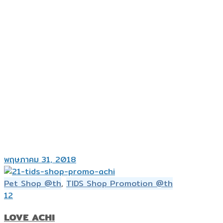
พฤษภาคม 31, 2018
Pet Shop @th
,
TIDS Shop Promotion @th
12
LOVE ACHI